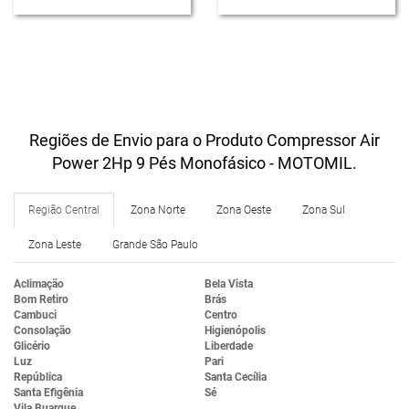
Regiões de Envio para o Produto Compressor Air
Power 2Hp 9 Pés Monofásico - MOTOMIL.
Região Central
Zona Norte
Zona Oeste
Zona Sul
Zona Leste
Grande São Paulo
Aclimação
Bela Vista
Bom Retiro
Brás
Cambuci
Centro
Consolação
Higienópolis
Glicério
Liberdade
Luz
Pari
República
Santa Cecília
Santa Efigênia
Sé
Vila Buarque