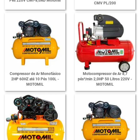
Pés 220V CMI-8,0AD Motomil
CMV PL/200
Compressor de Ar Monofásico
Motocompressor de Ar 8,7
2HP 60HZ até 10 Pés 100L -
pés³/min 2,0HP 50 Litros 220V -
MOTOMIL
MOTOMIL