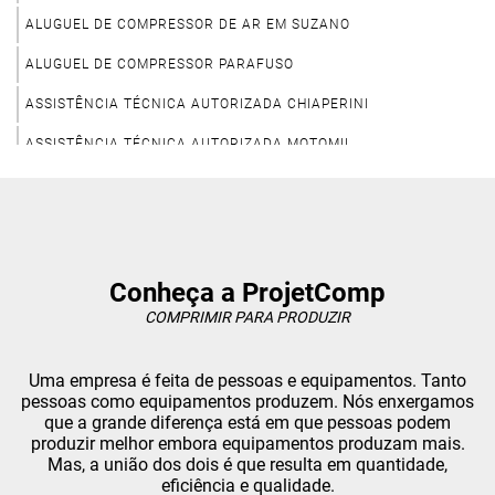
ALUGUEL DE COMPRESSOR DE AR EM SUZANO
ALUGUEL DE COMPRESSOR PARAFUSO
ASSISTÊNCIA TÉCNICA AUTORIZADA CHIAPERINI
ASSISTÊNCIA TÉCNICA AUTORIZADA MOTOMIL
ASSISTÊNCIA TÉCNICA AUTORIZADA TECHTO BRASIL
ASSISTÊNCIA TÉCNICA CHICAGO PNEUMATIC
ASSISTÊNCIA TÉCNICA COMPRESSOR DE AR PRESSURE
Conheça a ProjetComp
ASSISTÊNCIA TÉCNICA DE COMPRESSOR CHICAGO PNEUMATIC
COMPRIMIR PARA PRODUZIR
ASSISTÊNCIA TÉCNICA DE COMPRESSOR DE AR
Uma empresa é feita de pessoas e equipamentos. Tanto
ASSISTÊNCIA TÉCNICA DE COMPRESSOR EM SUZANO
pessoas como equipamentos produzem. Nós enxergamos
que a grande diferença está em que pessoas podem
ASSISTÊNCIA TÉCNICA DE COMPRESSOR ODONTOLÓGICO
produzir melhor embora equipamentos produzam mais.
ASSISTÊNCIA TÉCNICA DE COMPRESSOR PARAFUSO
Mas, a união dos dois é que resulta em quantidade,
eficiência e qualidade.