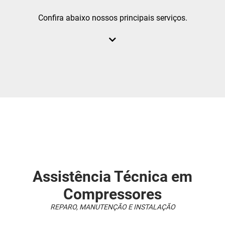
ASSISTÊNCIA TÉCNICA DE COMPRESSOR PISTÃO
Confira abaixo nossos principais serviços.
ASSISTÊNCIA TÉCNICA DE COMPRESSORES EM SP
ASSISTÊNCIA TÉCNICA PARA COMPRESSOR SCHULZ
ASSISTÊNCIA TÉCNICA PARA COMPRESSORES SCHULZ EM SP
COMPRESSOR AR DIRETO
COMPRESSOR CHIAPERINI
COMPRESSOR CHICAGO PNEUMATIC
COMPRESSOR DE AR
COMPRESSOR DE AR 10 PÉS
COMPRESSOR DE AR 15 PÉS
Assistência Técnica em
COMPRESSOR DE AR 30 PÉS
Compressores
COMPRESSOR DE AR INDUSTRIAL
REPARO, MANUTENÇÃO E INSTALAÇÃO
COMPRESSOR DE AR PARA LOCAÇÃO