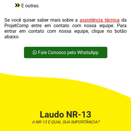
E outras.
LOCAÇÃO DE COMPRESSOR DE AR EM SUZANO
Se você quiser saber mais sobre a
LOCAÇÃO DE COMPRESSOR PARAFUSO
assistência técnica
da
ProjetComp entre em contato com nossa equipe. Para
LOCAÇÃO DE COMPRESSOR PISTÃO
entrar em contato com nossa equipe, clique no botão
abaixo.
MANUTENÇÃO COMPRESSORES DE AR COMPRIMIDO
MANUTENÇÃO CORRETIVA DE COMPRESSOR DE AR
Fale Conosco pelo WhatsApp
MANUTENÇÃO DE COMPRESSOR CHIAPERINI
MANUTENÇÃO DE COMPRESSOR CHICAGO PNEUMATIC
MANUTENÇÃO DE COMPRESSOR DE AR INDUSTRIAL EM SUZANO
MANUTENÇÃO DE COMPRESSOR DE AR INDUSTRIAL SCHULZ
MANUTENÇÃO DE COMPRESSORES
Laudo NR-13
MANUTENÇÃO DE COMPRESSORES INDUSTRIAIS
A NR-13 E QUAL SUA IMPORTÂNCIA?
MANUTENÇÃO DE REDE DE AR COMPRIMIDO