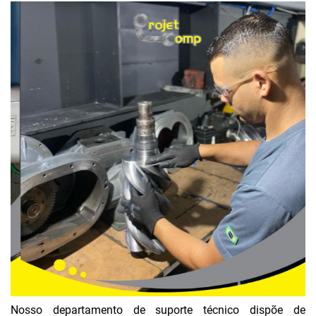
COMPRESSOR DE AR PROFISSIONAL
COMPRESSOR LYNUS
COMPRESSOR METALPLAN
COMPRESSOR MOTOMIL
COMPRESSOR ODIN
COMPRESSOR PRESSURE
COMPRESSOR SCHULZ
COMPRESSOR TECHTO BRASIL
COMPRESSORES CHIAPERINI
COMPRESSORES CHICAGO PNEUMATIC
COMPRESSORES LYNUS
COMPRESSORES METALPLAN
Nosso departamento de suporte técnico dispõe de