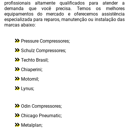
profissionais altamente qualificados para atender a
COMPRESSORES MOTOMIL
demanda que você precisa. Temos os melhores
equipamentos do mercado e oferecemos assistência
COMPRESSORES ODIN
especializada para reparos, manutenção ou instalação das
COMPRESSORES PRESSURE
marcas abaixo:
COMPRESSORES SCHULZ
Pressure Compressores;
COMPRESSORES TECHTO BRASIL
Schulz Compressores;
CONSERTO DE COMPRESSOR ODONTOLÓGICO
Techto Brasil;
CONSERTO DE COMPRESSOR PARAFUSO
Chiaperini;
EMPRESA DE MANUTENÇÃO DE COMPRESSORES
Motomil;
ESTRUTURAS METÁLICAS EM SUZANO
Lynus;
INSTALAÇÃO DE REDE DE AR
Odin Compressores;
INSTALAÇÃO DE REDE DE AR COMPRIMIDO
Chicago Pneumatic;
INSTALAÇÃO DE REDE DE AR EM SUZANO
Metalplan;
LOCAÇÃO DE COMPRESSOR DE AR