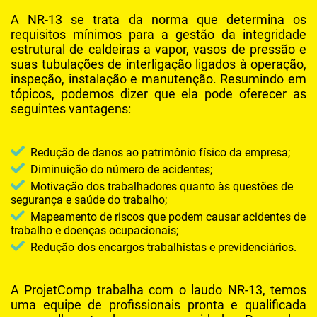
MANUTENÇÃO DE REDE DE AR COMPRIMIDO EM SUZANO
A NR-13 se trata da norma que determina os
requisitos mínimos para a gestão da integridade
MANUTENÇÃO EM COMPRESSOR INDUSTRIAL
estrutural de caldeiras a vapor, vasos de pressão e
MANUTENÇÃO EM COMPRESSORES DE AR PARAFUSO
suas tubulações de interligação ligados à operação,
inspeção, instalação e manutenção. Resumindo em
MANUTENÇÃO EM LAVADORA DE ALTA PRESSÃO
tópicos, podemos dizer que ela pode oferecer as
seguintes vantagens:
MANUTENÇÃO PREVENTIVA COMPRESSOR SCHULZ
MANUTENÇÃO PREVENTIVA COMPRESSORES DE AR
Redução de danos ao patrimônio físico da empresa;
REDE DE AR INDUSTRIAL
Diminuição do número de acidentes;
Motivação dos trabalhadores quanto às questões de
SERVIÇO DE MANUTENÇÃO EM COMPRESSORES DE AR
segurança e saúde do trabalho;
SERVIÇOS PARA COMPRESSOR DE AR
Mapeamento de riscos que podem causar acidentes de
trabalho e doenças ocupacionais;
TRATAMENTO DO AR COMPRIMIDO
Redução dos encargos trabalhistas e previdenciários.
VENDA DE COMPRESSOR
A ProjetComp trabalha com o laudo NR-13, temos
uma equipe de profissionais pronta e qualificada