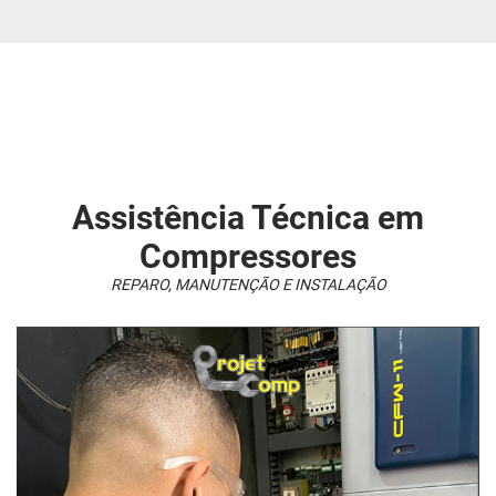
COMPRESSOR CHIAPERINI
COMPRESSOR CHICAGO PNEUMATIC
COMPRESSOR DE AR
COMPRESSOR DE AR 10 PÉS
COMPRESSOR DE AR 15 PÉS
Assistência Técnica em
COMPRESSOR DE AR 30 PÉS
Compressores
COMPRESSOR DE AR INDUSTRIAL
REPARO, MANUTENÇÃO E INSTALAÇÃO
COMPRESSOR DE AR PARA LOCAÇÃO
COMPRESSOR DE AR PROFISSIONAL
COMPRESSOR LYNUS
COMPRESSOR METALPLAN
COMPRESSOR MOTOMIL