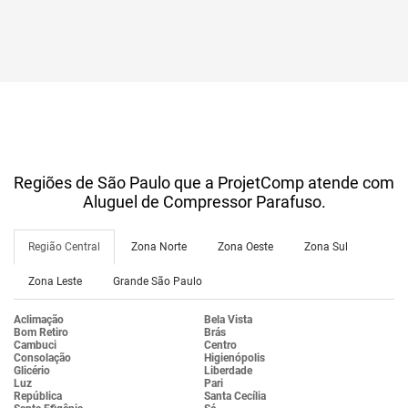
Regiões de São Paulo que a ProjetComp atende com
Aluguel de Compressor Parafuso.
Região Central
Zona Norte
Zona Oeste
Zona Sul
Zona Leste
Grande São Paulo
Aclimação
Bela Vista
Bom Retiro
Brás
Cambuci
Centro
Consolação
Higienópolis
Glicério
Liberdade
Luz
Pari
República
Santa Cecília