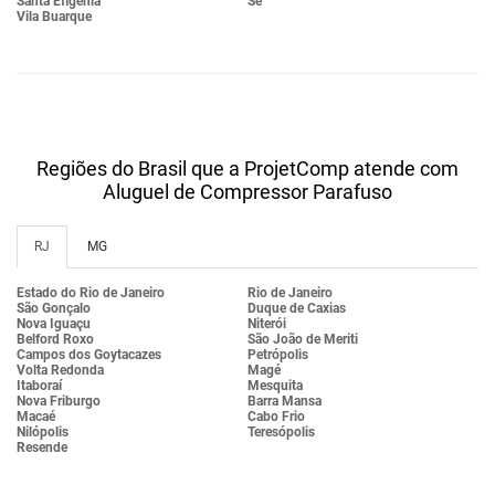
Santa Efigênia
Sé
Vila Buarque
Regiões do Brasil que a ProjetComp atende com
Aluguel de Compressor Parafuso
RJ
MG
Estado do Rio de Janeiro
Rio de Janeiro
São Gonçalo
Duque de Caxias
Nova Iguaçu
Niterói
Belford Roxo
São João de Meriti
Campos dos Goytacazes
Petrópolis
Volta Redonda
Magé
Itaboraí
Mesquita
Nova Friburgo
Barra Mansa
Macaé
Cabo Frio
Nilópolis
Teresópolis
Resende