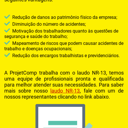
MANUTENÇÃO PREVENTIVA COMPRESSOR SCHULZ
MANUTENÇÃO PREVENTIVA COMPRESSORES DE AR
Redução de danos ao patrimônio físico da empresa;
REDE DE AR INDUSTRIAL
Diminuição do número de acidentes;
Motivação dos trabalhadores quanto às questões de
SERVIÇO DE MANUTENÇÃO EM COMPRESSORES DE AR
segurança e saúde do trabalho;
SERVIÇOS PARA COMPRESSOR DE AR
Mapeamento de riscos que podem causar acidentes de
trabalho e doenças ocupacionais;
TRATAMENTO DO AR COMPRIMIDO
Redução dos encargos trabalhistas e previdenciários.
VENDA DE COMPRESSOR
A ProjetComp trabalha com o laudo NR-13, temos
uma equipe de profissionais pronta e qualificada
para melhor atender suas necessidades. Para saber
mais sobre nosso
laudo NR-13
, fale com um de
nossos representantes clicando no link abaixo.