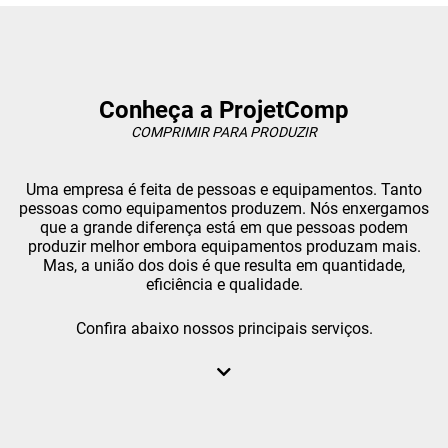
ASSISTÊNCIA TÉCNICA AUTORIZADA TECHTO BRASIL
ASSISTÊNCIA TÉCNICA CHICAGO PNEUMATIC
ASSISTÊNCIA TÉCNICA COMPRESSOR DE AR PRESSURE
Conheça a ProjetComp
ASSISTÊNCIA TÉCNICA DE COMPRESSOR CHICAGO PNEUMATIC
COMPRIMIR PARA PRODUZIR
ASSISTÊNCIA TÉCNICA DE COMPRESSOR DE AR
Uma empresa é feita de pessoas e equipamentos. Tanto
ASSISTÊNCIA TÉCNICA DE COMPRESSOR EM SUZANO
pessoas como equipamentos produzem. Nós enxergamos
que a grande diferença está em que pessoas podem
ASSISTÊNCIA TÉCNICA DE COMPRESSOR ODONTOLÓGICO
produzir melhor embora equipamentos produzam mais.
ASSISTÊNCIA TÉCNICA DE COMPRESSOR PARAFUSO
Mas, a união dos dois é que resulta em quantidade,
eficiência e qualidade.
ASSISTÊNCIA TÉCNICA DE COMPRESSOR PISTÃO
Confira abaixo nossos principais serviços.
ASSISTÊNCIA TÉCNICA DE COMPRESSORES EM SP
ASSISTÊNCIA TÉCNICA PARA COMPRESSOR SCHULZ
ASSISTÊNCIA TÉCNICA PARA COMPRESSORES SCHULZ EM SP
COMPRESSOR AR DIRETO