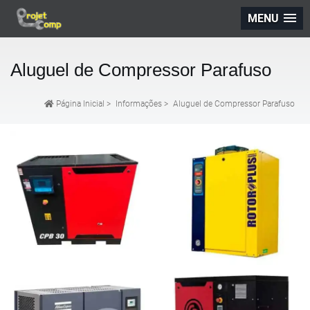
MENU
Aluguel de Compressor Parafuso
Página Inicial
>
Informações
>
Aluguel de Compressor Parafuso