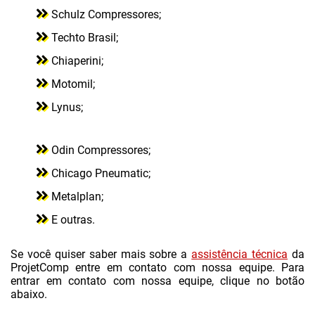
Schulz Compressores;
CONSERTO DE COMPRESSOR ODONTOLÓGICO
Techto Brasil;
CONSERTO DE COMPRESSOR PARAFUSO
Chiaperini;
EMPRESA DE MANUTENÇÃO DE COMPRESSORES
Motomil;
ESTRUTURAS METÁLICAS EM SUZANO
Lynus;
INSTALAÇÃO DE REDE DE AR
Odin Compressores;
INSTALAÇÃO DE REDE DE AR COMPRIMIDO
Chicago Pneumatic;
INSTALAÇÃO DE REDE DE AR EM SUZANO
Metalplan;
LOCAÇÃO DE COMPRESSOR DE AR
E outras.
LOCAÇÃO DE COMPRESSOR DE AR EM SUZANO
Se você quiser saber mais sobre a
LOCAÇÃO DE COMPRESSOR PARAFUSO
assistência técnica
da
ProjetComp entre em contato com nossa equipe. Para
LOCAÇÃO DE COMPRESSOR PISTÃO
entrar em contato com nossa equipe, clique no botão
abaixo.
MANUTENÇÃO COMPRESSORES DE AR COMPRIMIDO