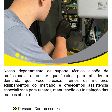
COMPRESSOR ODIN
COMPRESSOR PRESSURE
COMPRESSOR SCHULZ
COMPRESSOR TECHTO BRASIL
COMPRESSORES CHIAPERINI
COMPRESSORES CHICAGO PNEUMATIC
COMPRESSORES LYNUS
COMPRESSORES METALPLAN
Nosso departamento de suporte técnico dispõe de
profissionais altamente qualificados para atender a
COMPRESSORES MOTOMIL
demanda que você precisa. Temos os melhores
equipamentos do mercado e oferecemos assistência
COMPRESSORES ODIN
especializada para reparos, manutenção ou instalação das
COMPRESSORES PRESSURE
marcas abaixo:
COMPRESSORES SCHULZ
Pressure Compressores;
COMPRESSORES TECHTO BRASIL