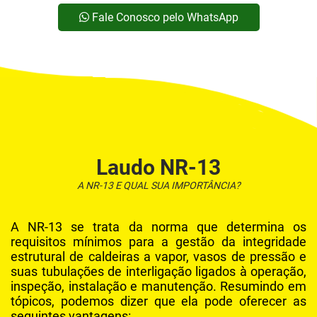
MANUTENÇÃO CORRETIVA DE COMPRESSOR DE AR
Fale Conosco pelo WhatsApp
MANUTENÇÃO DE COMPRESSOR CHIAPERINI
MANUTENÇÃO DE COMPRESSOR CHICAGO PNEUMATIC
MANUTENÇÃO DE COMPRESSOR DE AR INDUSTRIAL EM SUZANO
MANUTENÇÃO DE COMPRESSOR DE AR INDUSTRIAL SCHULZ
MANUTENÇÃO DE COMPRESSORES
Laudo NR-13
MANUTENÇÃO DE COMPRESSORES INDUSTRIAIS
A NR-13 E QUAL SUA IMPORTÂNCIA?
MANUTENÇÃO DE REDE DE AR COMPRIMIDO
MANUTENÇÃO DE REDE DE AR COMPRIMIDO EM SUZANO
A NR-13 se trata da norma que determina os
requisitos mínimos para a gestão da integridade
MANUTENÇÃO EM COMPRESSOR INDUSTRIAL
estrutural de caldeiras a vapor, vasos de pressão e
MANUTENÇÃO EM COMPRESSORES DE AR PARAFUSO
suas tubulações de interligação ligados à operação,
inspeção, instalação e manutenção. Resumindo em
MANUTENÇÃO EM LAVADORA DE ALTA PRESSÃO
tópicos, podemos dizer que ela pode oferecer as
seguintes vantagens: