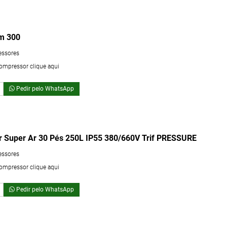
m 300
essores
compressor clique aqui
Pedir pelo WhatsApp
r Super Ar 30 Pés 250L IP55 380/660V Trif PRESSURE
essores
compressor clique aqui
Pedir pelo WhatsApp