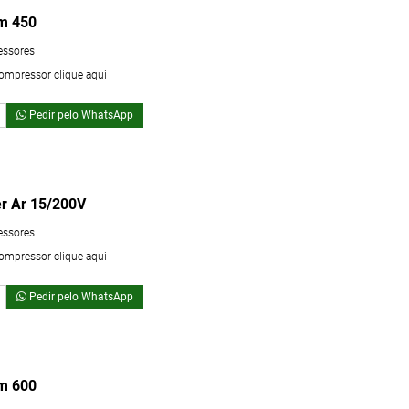
m 450
essores
compressor clique aqui
Pedir pelo WhatsApp
r Ar 15/200V
essores
compressor clique aqui
Pedir pelo WhatsApp
m 600