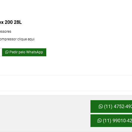
ex 200 28L
essores
compressor clique aqui
Pedir pelo WhatsApp
(11) 4752-49
(11) 99010-4