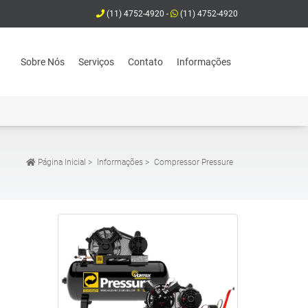
(11) 4752-4920 -
(11) 4752-4920
Sobre Nós
Serviços
Contato
Informações
Página Inicial
>
Informações
>
Compressor Pressure