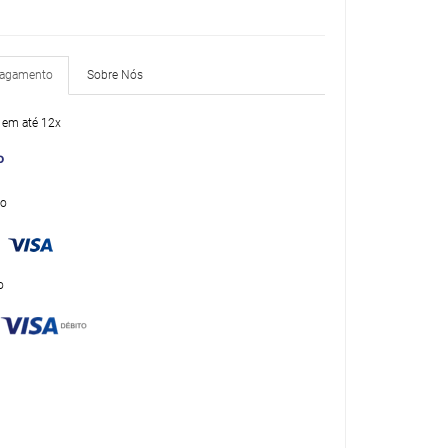
Pagamento
Sobre Nós
 em até 12x
to
o