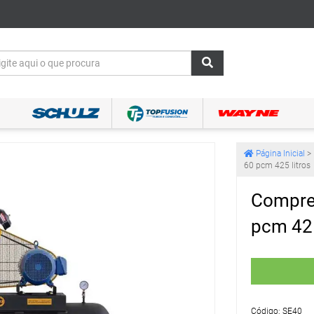
Página Inicial
>
60 pcm 425 litros
Compres
pcm 425
Código: SE40