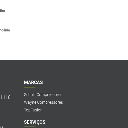
tiro
figênia
MARCAS
Schulz Compressores
, 1118
Wayne Compressores
TopFusion
SERVIÇOS
o,