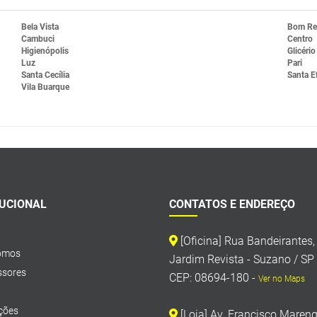
Bela Vista
Bom Re
Cambuci
Centro
Higienópolis
Glicério
Luz
Pari
Santa Cecília
Santa E
Vila Buarque
TUCIONAL
CONTATOS E ENDEREÇO
[Oficina] Rua Bandeirantes
omos
Jardim Revista - Suzano / SP
sores
CEP: 08694-180 -
Ver no Maps
ções
[Loja] Av. Francisco Mareng