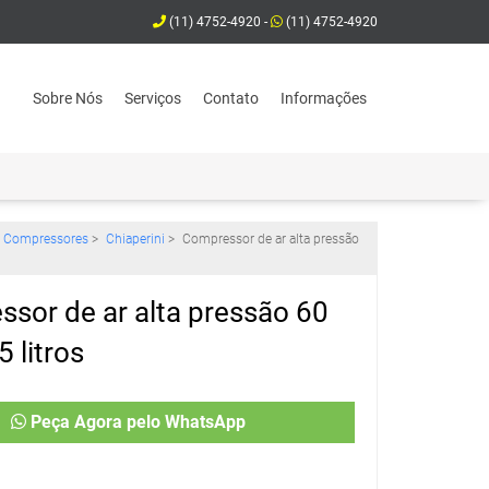
(11) 4752-4920 -
(11) 4752-4920
Sobre Nós
Serviços
Contato
Informações
Compressores
>
Chiaperini
>
Compressor de ar alta pressão
sor de ar alta pressão 60
 litros
Peça Agora pelo WhatsApp