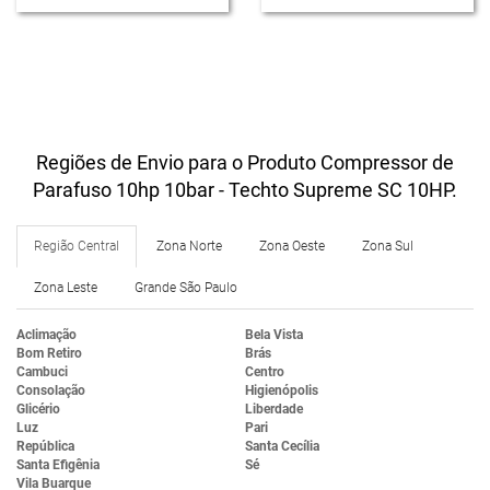
Regiões de Envio para o Produto Compressor de
Parafuso 10hp 10bar - Techto Supreme SC 10HP.
Região Central
Zona Norte
Zona Oeste
Zona Sul
Zona Leste
Grande São Paulo
Aclimação
Bela Vista
Bom Retiro
Brás
Cambuci
Centro
Consolação
Higienópolis
Glicério
Liberdade
Luz
Pari
República
Santa Cecília
Santa Efigênia
Sé
Vila Buarque