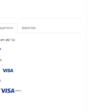
Pagamento
Sobre Nós
 em até 12x
to
o