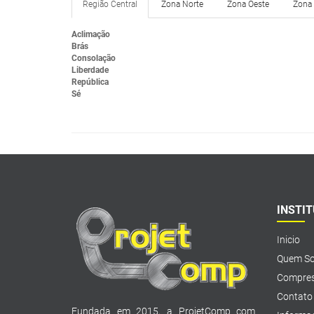
Região Central
Zona Norte
Zona Oeste
Zona 
Aclimação
Brás
Consolação
Liberdade
República
Sé
INSTI
Inicio
Quem S
Compres
Contato
Fundada em 2015, a ProjetComp com