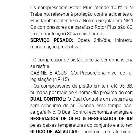
Os compressores Rotor Plus atende 100% a N
Trabalho, referente à proteção contra acidentes 
Plus também atendem a Norma Reguladora NR 13
Os compressores de parafuso Rotor Plus são 80
tem manutenção 80% mais barata.
SERVIÇO PESADO:
Opera 24h/dia, ininter
manutenção preventiva.
- O compressor de pistão precisa ser dimension
se resfrie.
GABINETE ACÚSTICO: Proporciona nível de ruído
legislação (NR-15).
- Os compressores de pistão emitem até 95 dB.
humana por mais de 4 horas/dia próxima do com
DUAL CONTROL:
O Dual Control é um sistema qu
sem consumo de ar. Quando esse tempo não 
carga/alívio. O Dual Control economiza energia 
RESFRIADOR DE ÓLEO & RESFRIADOR DE AR
pelas baixas temperaturas do conjunto e alto re
BLOCO DE VÁLVULAS:
Construído em alumínio, 