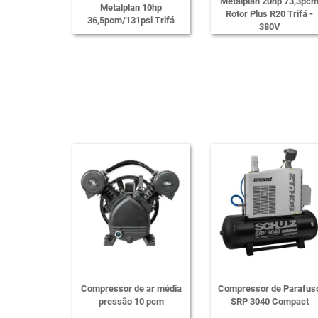
Metalplan 20hp 73,3pc
Metalplan 10hp
Rotor Plus R20 Trifá -
36,5pcm/131psi Trifá
380V
Compressor de ar média
Compressor de Parafus
pressão 10 pcm
SRP 3040 Compact