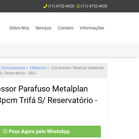
(11) 4752-4920 -
(11) 4752-4920
Sobre Nós
Serviços
Contato
Informações
Compressores
>
Metalplan
>
Compressor Parafuso Metalplan
S/ Reservatório - 380V
sor Parafuso Metalplan
pcm Trifá S/ Reservatório -
Peça Agora pelo WhatsApp