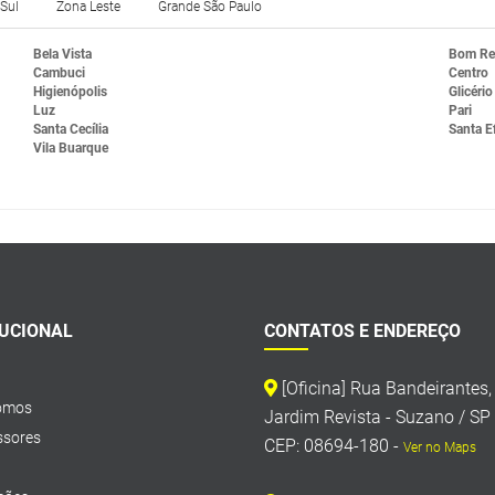
Sul
Zona Leste
Grande São Paulo
Bela Vista
Bom Re
Cambuci
Centro
Higienópolis
Glicério
Luz
Pari
Santa Cecília
Santa E
Vila Buarque
TUCIONAL
CONTATOS E ENDEREÇO
[Oficina] Rua Bandeirantes
omos
Jardim Revista - Suzano / SP
sores
CEP: 08694-180 -
Ver no Maps