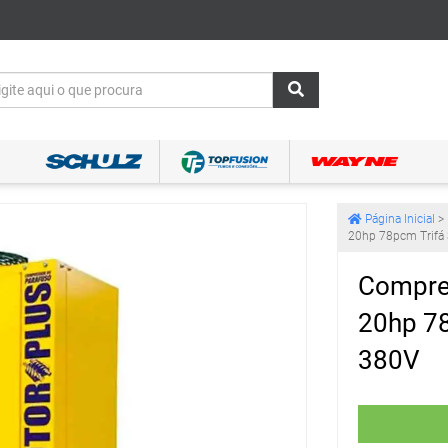
Página Inicial
>
20hp 78pcm Trifá 
Compres
20hp 78
380V