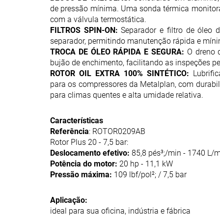
de pressão mínima. Uma sonda térmica monitora
com a válvula termostática.
FILTROS SPIN-ON:
Separador e filtro de óleo 
separador, permitindo manutenção rápida e mínim
TROCA DE ÓLEO RÁPIDA E SEGURA:
O dreno d
bujão de enchimento, facilitando as inspeções pe
ROTOR OIL EXTRA 100% SINTÉTICO:
Lubrific
para os compressores da Metalplan, com durabil
para climas quentes e alta umidade relativa.
Características
Referência
: ROTOR0209AB
Rotor Plus 20 - 7,5 bar:
Deslocamento efetivo:
85,8 pés³;/min - 1740 L/m
Potência do motor:
20 hp - 11,1 kW
Pressão máxima:
109 lbf/pol²; / 7,5 bar
Aplicação:
ideal para sua oficina, indústria e fábrica