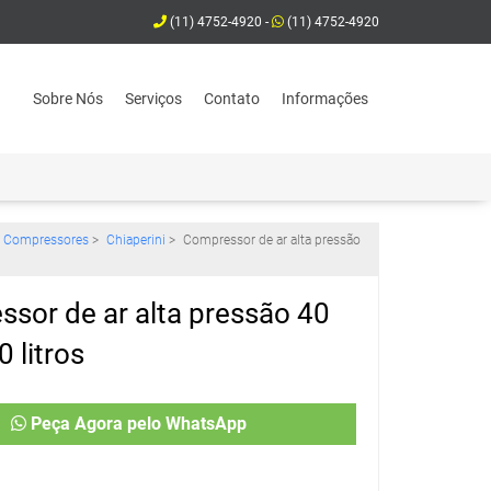
(11) 4752-4920 -
(11) 4752-4920
Sobre Nós
Serviços
Contato
Informações
Compressores
>
Chiaperini
>
Compressor de ar alta pressão
sor de ar alta pressão 40
 litros
Peça Agora pelo WhatsApp