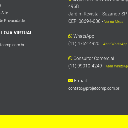
a
496B
 Site
Jardim Revista - Suzano / SP
 de Privacidade
CEP: 08694-000 -
Ver no Maps
 LOJA VIRTUAL
WhatsApp
(11) 4752-4920 -
Abrir WhatsApp
etcomp.com.br
Consultor Comercial
(11) 99010-4249 -
Abrir WhatsA
E-mail
contato@projetcomp.com.br