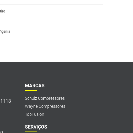
tiro
figênia
MARCAS
Schulz Compressores
, 1118
Wayne Compressores
TopFusion
SERVIÇOS
o,