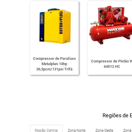
Compressor de Parafuso
Compressor de Pistão 
Metalplan 10hp
64012 HC
36,5pcm/131psi Trifá
Regiões de E
Região Central
Zona Norte
Zona Oeste
Zona 