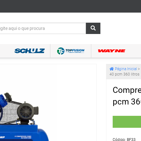
Página Inicial
>
40 pcm 360 litros
Compres
pcm 360
Código: BF33