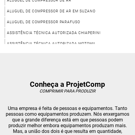
ALUGUEL DE COMPRESSOR DE AR
ALUGUEL DE COMPRESSOR DE AR EM SUZANO
ALUGUEL DE COMPRESSOR PARAFUSO
ASSISTÊNCIA TÉCNICA AUTORIZADA CHIAPERINI
ASSISTÊNCIA TÉCNICA AUTORIZADA MOTOMIL
ASSISTÊNCIA TÉCNICA AUTORIZADA TECHTO BRASIL
ASSISTÊNCIA TÉCNICA CHICAGO PNEUMATIC
ASSISTÊNCIA TÉCNICA COMPRESSOR DE AR PRESSURE
Conheça a ProjetComp
ASSISTÊNCIA TÉCNICA DE COMPRESSOR CHICAGO PNEUMATIC
COMPRIMIR PARA PRODUZIR
ASSISTÊNCIA TÉCNICA DE COMPRESSOR DE AR
Uma empresa é feita de pessoas e equipamentos. Tanto
ASSISTÊNCIA TÉCNICA DE COMPRESSOR EM SUZANO
pessoas como equipamentos produzem. Nós enxergamos
que a grande diferença está em que pessoas podem
ASSISTÊNCIA TÉCNICA DE COMPRESSOR ODONTOLÓGICO
produzir melhor embora equipamentos produzam mais.
ASSISTÊNCIA TÉCNICA DE COMPRESSOR PARAFUSO
Mas, a união dos dois é que resulta em quantidade,