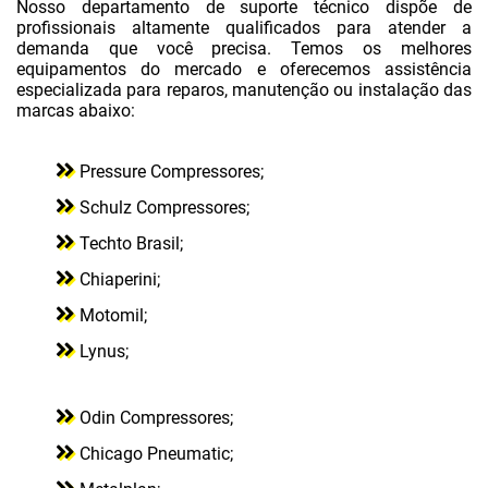
Nosso departamento de suporte técnico dispõe de
profissionais altamente qualificados para atender a
COMPRESSORES MOTOMIL
demanda que você precisa. Temos os melhores
equipamentos do mercado e oferecemos assistência
COMPRESSORES ODIN
especializada para reparos, manutenção ou instalação das
COMPRESSORES PRESSURE
marcas abaixo:
COMPRESSORES SCHULZ
Pressure Compressores;
COMPRESSORES TECHTO BRASIL
Schulz Compressores;
CONSERTO DE COMPRESSOR ODONTOLÓGICO
Techto Brasil;
CONSERTO DE COMPRESSOR PARAFUSO
Chiaperini;
EMPRESA DE MANUTENÇÃO DE COMPRESSORES
Motomil;
ESTRUTURAS METÁLICAS EM SUZANO
Lynus;
INSTALAÇÃO DE REDE DE AR
Odin Compressores;
INSTALAÇÃO DE REDE DE AR COMPRIMIDO
Chicago Pneumatic;
INSTALAÇÃO DE REDE DE AR EM SUZANO