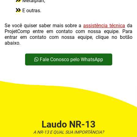
Metalplan;
LOCAÇÃO DE COMPRESSOR DE AR
E outras.
LOCAÇÃO DE COMPRESSOR DE AR EM SUZANO
Se você quiser saber mais sobre a
LOCAÇÃO DE COMPRESSOR PARAFUSO
assistência técnica
da
ProjetComp entre em contato com nossa equipe. Para
LOCAÇÃO DE COMPRESSOR PISTÃO
entrar em contato com nossa equipe, clique no botão
abaixo.
MANUTENÇÃO COMPRESSORES DE AR COMPRIMIDO
MANUTENÇÃO CORRETIVA DE COMPRESSOR DE AR
Fale Conosco pelo WhatsApp
MANUTENÇÃO DE COMPRESSOR CHIAPERINI
MANUTENÇÃO DE COMPRESSOR CHICAGO PNEUMATIC
MANUTENÇÃO DE COMPRESSOR DE AR INDUSTRIAL EM SUZANO
MANUTENÇÃO DE COMPRESSOR DE AR INDUSTRIAL SCHULZ
MANUTENÇÃO DE COMPRESSORES
Laudo NR-13
MANUTENÇÃO DE COMPRESSORES INDUSTRIAIS
A NR-13 E QUAL SUA IMPORTÂNCIA?
MANUTENÇÃO DE REDE DE AR COMPRIMIDO