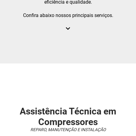
eficiência e qualidade.
ASSISTÊNCIA TÉCNICA DE COMPRESSOR PISTÃO
Confira abaixo nossos principais serviços.
ASSISTÊNCIA TÉCNICA DE COMPRESSORES EM SP
ASSISTÊNCIA TÉCNICA PARA COMPRESSOR SCHULZ
ASSISTÊNCIA TÉCNICA PARA COMPRESSORES SCHULZ EM SP
COMPRESSOR AR DIRETO
COMPRESSOR CHIAPERINI
COMPRESSOR CHICAGO PNEUMATIC
COMPRESSOR DE AR
COMPRESSOR DE AR 10 PÉS
COMPRESSOR DE AR 15 PÉS
Assistência Técnica em
COMPRESSOR DE AR 30 PÉS
Compressores
COMPRESSOR DE AR INDUSTRIAL
REPARO, MANUTENÇÃO E INSTALAÇÃO