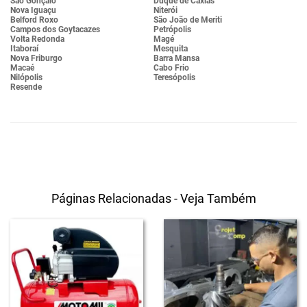
São Gonçalo
Duque de Caxias
Nova Iguaçu
Niterói
Belford Roxo
São João de Meriti
Campos dos Goytacazes
Petrópolis
Volta Redonda
Magé
Itaboraí
Mesquita
Nova Friburgo
Barra Mansa
Macaé
Cabo Frio
Nilópolis
Teresópolis
Resende
Páginas Relacionadas - Veja Também