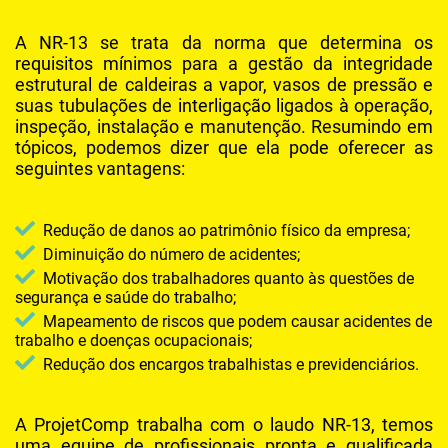
MANUTENÇÃO DE REDE DE AR COMPRIMIDO EM SUZANO
A NR-13 se trata da norma que determina os
requisitos mínimos para a gestão da integridade
MANUTENÇÃO EM COMPRESSOR INDUSTRIAL
estrutural de caldeiras a vapor, vasos de pressão e
MANUTENÇÃO EM COMPRESSORES DE AR PARAFUSO
suas tubulações de interligação ligados à operação,
inspeção, instalação e manutenção. Resumindo em
MANUTENÇÃO EM LAVADORA DE ALTA PRESSÃO
tópicos, podemos dizer que ela pode oferecer as
seguintes vantagens:
MANUTENÇÃO PREVENTIVA COMPRESSOR SCHULZ
MANUTENÇÃO PREVENTIVA COMPRESSORES DE AR
Redução de danos ao patrimônio físico da empresa;
REDE DE AR INDUSTRIAL
Diminuição do número de acidentes;
Motivação dos trabalhadores quanto às questões de
SERVIÇO DE MANUTENÇÃO EM COMPRESSORES DE AR
segurança e saúde do trabalho;
SERVIÇOS PARA COMPRESSOR DE AR
Mapeamento de riscos que podem causar acidentes de
trabalho e doenças ocupacionais;
TRATAMENTO DO AR COMPRIMIDO
Redução dos encargos trabalhistas e previdenciários.
VENDA DE COMPRESSOR
A ProjetComp trabalha com o laudo NR-13, temos
uma equipe de profissionais pronta e qualificada