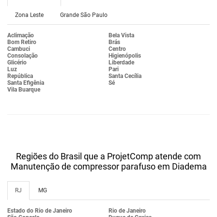
Zona Leste
Grande São Paulo
Aclimação
Bela Vista
Bom Retiro
Brás
Cambuci
Centro
Consolação
Higienópolis
Glicério
Liberdade
Luz
Pari
República
Santa Cecília
Santa Efigênia
Sé
Vila Buarque
Regiões do Brasil que a ProjetComp atende com
Manutenção de compressor parafuso em Diadema
RJ
MG
Estado do Rio de Janeiro
Rio de Janeiro